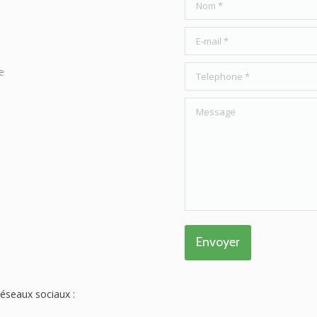
E-mail *
Telephone *
e
Message
Envoyer
éseaux sociaux :