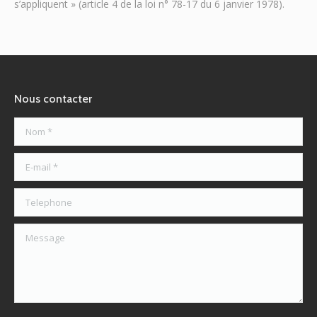
s’appliquent » (article 4 de la loi n° 78-17 du 6 janvier 1978).
Nous contacter
Nom *
E-mail *
Telephone
Message