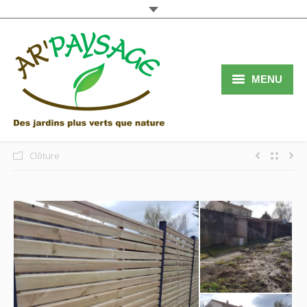
MENU
Accueil
Services
Clôture
Réalisations
Qui sommes nous
Contact
Blog