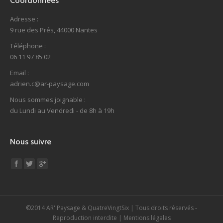
Coordonnées
Adresse :
9 rue des Prés, 44000 Nantes
Téléphone :
06 11 97 85 02
Email :
adrien.c@ar-paysage.com
Nous sommes joignable :
du Lundi au Vendredi - de 8h à 19h
Nous suivre
Find us on:
©2014 AR' Paysage &
QuatreVingtSix
| Tous droits réservés -
Reproduction interdite |
Mentions légales