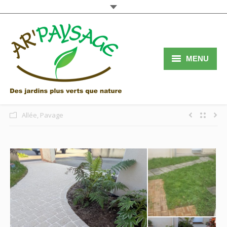
MENU
Accueil
Services
Allée
,
Pavage
Réalisations
Qui sommes nous
Contact
Blog