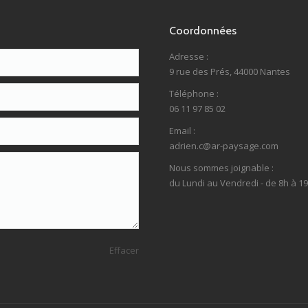
Coordonnées
Adresse :
9 rue des Prés, 44000 Nantes
Téléphone :
06 11 97 85 02
Email :
adrien.c@ar-paysage.com
Nous sommes joignable :
du Lundi au Vendredi - de 8h à 1
Effacer