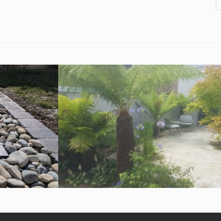
Allée
Dallage
Gazon
Massif
Pavage
Plantation