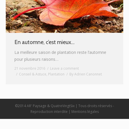
En automne, c’est mieux…
La meilleure saison de plantation reste l’automne
pour plusieurs raisons…
21 novembre 2016
Leave a comment
Conseil & Astuce
,
Plantation
By
Adrien Canonnet
©2014 AR' Paysage &
QuatreVingtSix
| Tous droits réservés -
Reproduction interdite |
Mentions légales