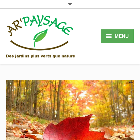
MENU
Accueil
Services
Réalisations
Qui sommes nous
Contact
Blog