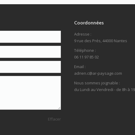
Coordonnées
Adresse :
9 rue des Prés, 44000 Nantes
Téléphone :
06 11 97 85 02
Email :
adrien.c@ar-paysage.com
Nous sommes joignable :
du Lundi au Vendredi - de 8h à 1
Effacer