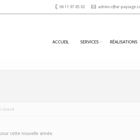
06 11 97 85 02
adrien.c@ar-paysage.
ACCUEIL
SERVICES
RÉALISATIONS
 classé
pour cette nouvelle année.