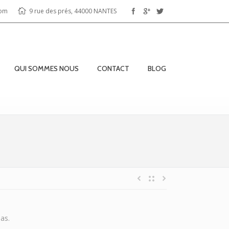
com
9 rue des prés, 44000 NANTES
QUI SOMMES NOUS
CONTACT
BLOG
as.