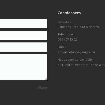
Coordonnées
Adresse :
9 rue des Prés, 44000 Nantes
Téléphone :
06 11 97 85 02
Email :
adrien.c@ar-paysage.com
Nous sommes joignable :
du Lundi au Vendredi - de 8h à 1
Effacer