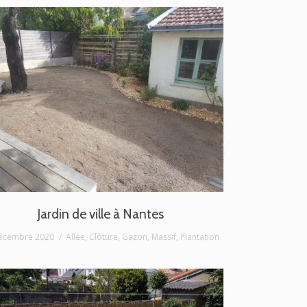
Jardin de ville à Nantes
écembre 2020
Allée
,
Clôture
,
Gazon
,
Massif
,
Plantation