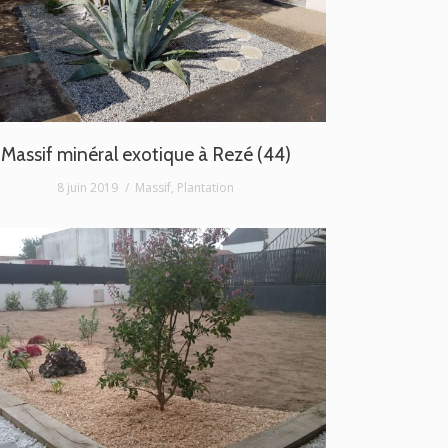
Massif minéral exotique à Rezé (44)
8 juin 2019
Massif
,
Plantation