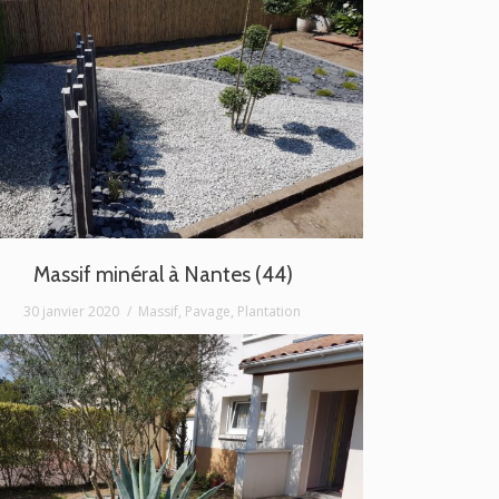
Massif minéral à Nantes (44)
30 janvier 2020
Massif
,
Pavage
,
Plantation