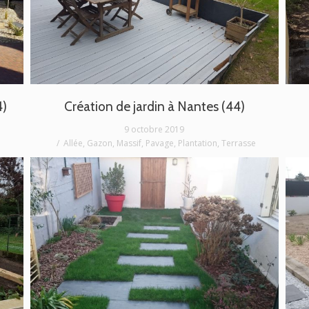
4)
Création de jardin à Nantes (44)
9 octobre 2019
Allée
,
Gazon
,
Massif
,
Pavage
,
Plantation
,
Terrasse