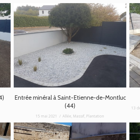
4)
Entrée minéral à Saint-Etienne-de-Montluc
(44)
13 d
15 mai 2021
Allée
,
Massif
,
Plantation