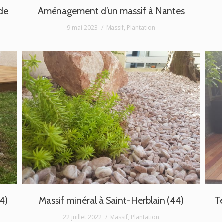
de
Aménagement d’un massif à Nantes
9 mai 2023
Massif
,
Plantation
4)
Massif minéral à Saint-Herblain (44)
T
e
22 juillet 2022
Massif
,
Plantation