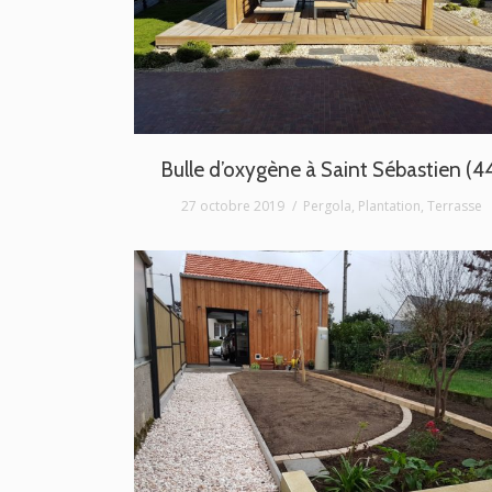
Bulle d’oxygène à Saint Sébastien (4
27 octobre 2019
Pergola
,
Plantation
,
Terrasse