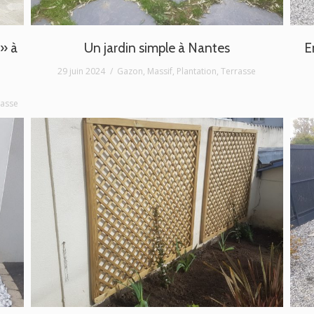
 » à
Un jardin simple à Nantes
E
29 juin 2024
Gazon
,
Massif
,
Plantation
,
Terrasse
rasse