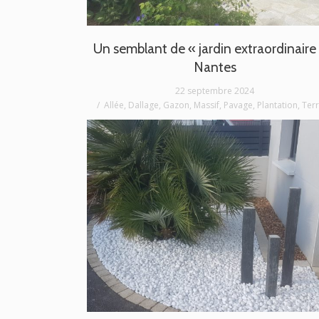
Un semblant de « jardin extraordinaire
Nantes
22 septembre 2024
Allée
,
Dallage
,
Gazon
,
Massif
,
Pavage
,
Plantation
,
Ter