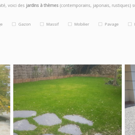
ité, voici des
jardins à thèmes
(contemporains, japonais, rustiques) su
ge
Gazon
Massif
Mobilier
Pavage