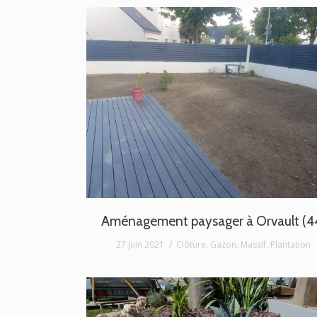
Aménagement paysager à Orvault (4
27 juin 2021
Clôture
,
Gazon
,
Massif
,
Plantation