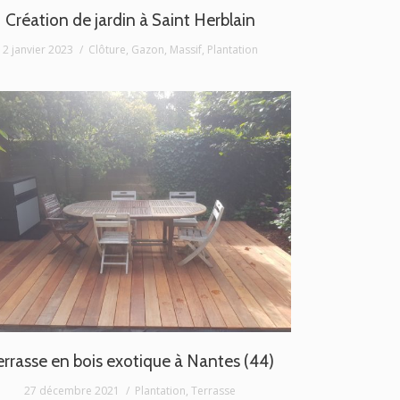
Création de jardin à Saint Herblain
2 janvier 2023
Clôture
,
Gazon
,
Massif
,
Plantation
errasse en bois exotique à Nantes (44)
27 décembre 2021
Plantation
,
Terrasse