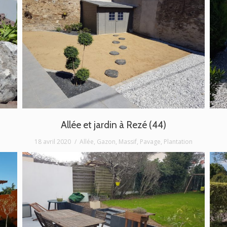
Allée et jardin à Rezé (44)
18 avril 2020
Allée
,
Gazon
,
Massif
,
Pavage
,
Plantation