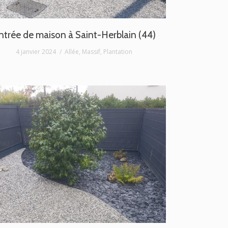
ntrée de maison à Saint-Herblain (44)
4 janvier 2024
Allée
,
Massif
,
Plantation