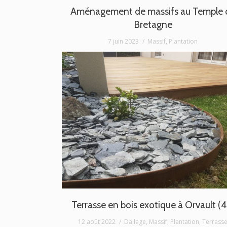
Aménagement de massifs au Temple 
Bretagne
7 juin 2023
Massif
,
Plantation
Terrasse en bois exotique à Orvault (4
12 août 2022
Dallage
,
Massif
,
Plantation
,
Terrass