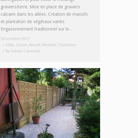
graviers/terre. Mise en place de graviers
calcaire dans les allées. Création de massifs
et plantation de végétaux variés.
Engazonnement traditionnel sur le…
30 octobre 2013
Allée
,
Gazon
,
Massif
,
Mobilier
,
Plantation
By
Adrien Canonnet