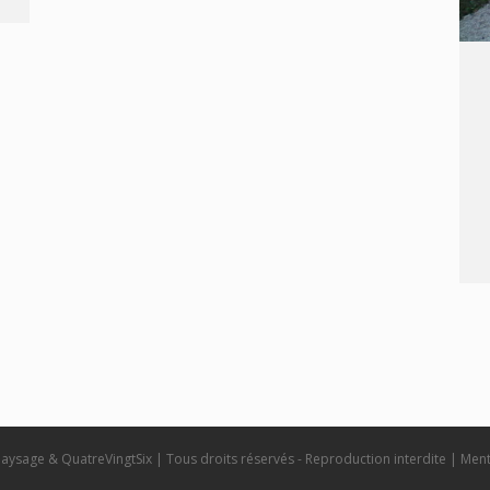
Paysage &
QuatreVingtSix
| Tous droits réservés - Reproduction interdite |
Ment