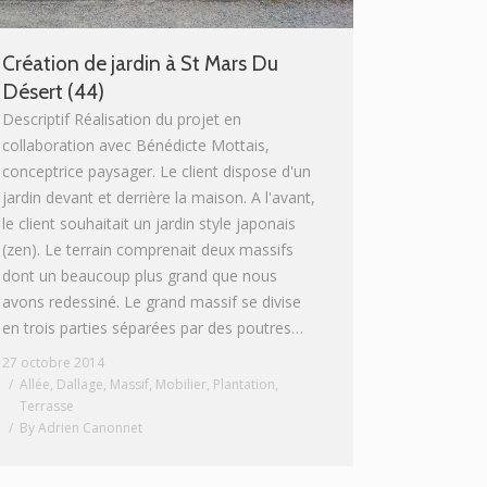
Création de jardin à St Mars Du
Désert (44)
Descriptif Réalisation du projet en
collaboration avec Bénédicte Mottais,
conceptrice paysager. Le client dispose d'un
jardin devant et derrière la maison. A l'avant,
le client souhaitait un jardin style japonais
(zen). Le terrain comprenait deux massifs
dont un beaucoup plus grand que nous
avons redessiné. Le grand massif se divise
en trois parties séparées par des poutres…
27 octobre 2014
Allée
,
Dallage
,
Massif
,
Mobilier
,
Plantation
,
Terrasse
By
Adrien Canonnet