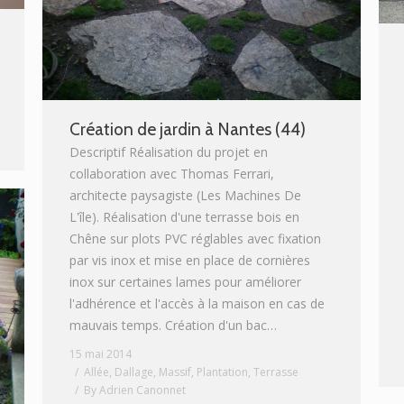
Création de jardin à Nantes (44)
Descriptif Réalisation du projet en
collaboration avec Thomas Ferrari,
architecte paysagiste (Les Machines De
L'île). Réalisation d'une terrasse bois en
Chêne sur plots PVC réglables avec fixation
par vis inox et mise en place de cornières
inox sur certaines lames pour améliorer
l'adhérence et l'accès à la maison en cas de
mauvais temps. Création d'un bac…
15 mai 2014
Allée
,
Dallage
,
Massif
,
Plantation
,
Terrasse
By
Adrien Canonnet