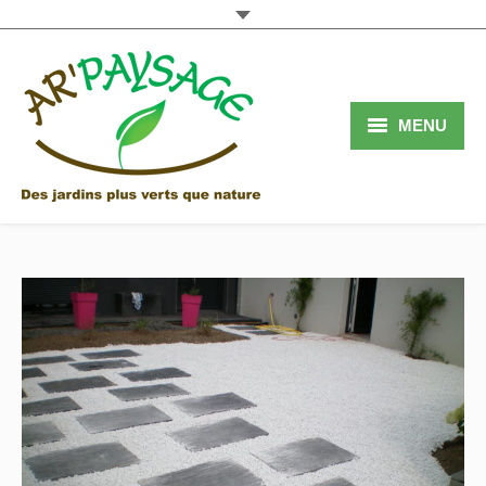
MENU
Accueil
Services
Réalisations
Qui sommes nous
Contact
Blog