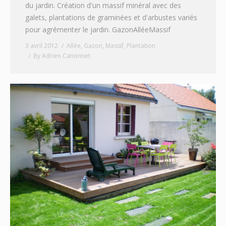
du jardin. Création d'un massif minéral avec des
galets, plantations de graminées et d'arbustes variés
pour agrémenter le jardin. GazonAlléeMassif
3 avril 2012
Allée
,
Gazon
,
Massif
,
Plantation
By
Adrien Canonnet