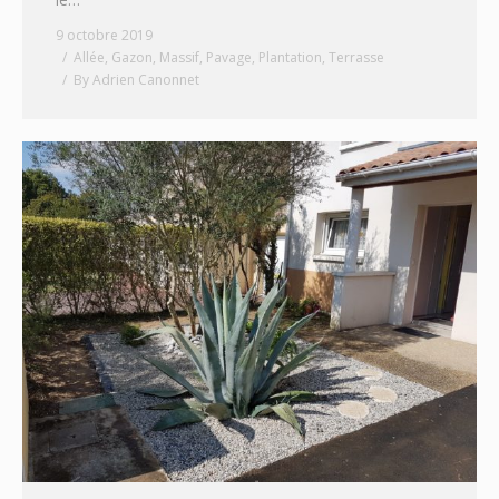
9 octobre 2019
Allée
,
Gazon
,
Massif
,
Pavage
,
Plantation
,
Terrasse
By
Adrien Canonnet