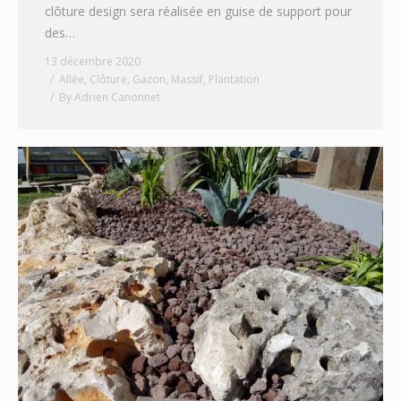
clôture design sera réalisée en guise de support pour
des…
13 décembre 2020
Allée
,
Clôture
,
Gazon
,
Massif
,
Plantation
By
Adrien Canonnet