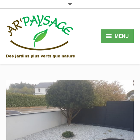
MENU
Accueil
Services
Réalisations
Qui sommes nous
Contact
Blog