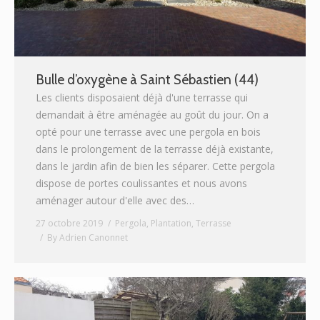
Bulle d’oxygène à Saint Sébastien (44)
Les clients disposaient déjà d'une terrasse qui
demandait à être aménagée au goût du jour. On a
opté pour une terrasse avec une pergola en bois
dans le prolongement de la terrasse déjà existante,
dans le jardin afin de bien les séparer. Cette pergola
dispose de portes coulissantes et nous avons
aménager autour d'elle avec des…
27 octobre 2019
Pergola
,
Plantation
,
Terrasse
By
Adrien Canonnet