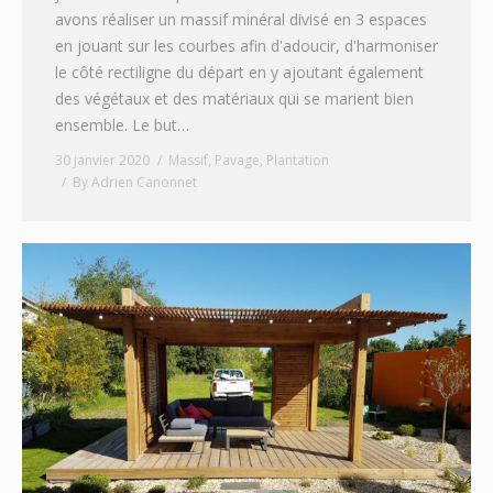
avons réaliser un massif minéral divisé en 3 espaces
en jouant sur les courbes afin d'adoucir, d'harmoniser
le côté rectiligne du départ en y ajoutant également
des végétaux et des matériaux qui se marient bien
ensemble. Le but…
30 janvier 2020
Massif
,
Pavage
,
Plantation
By
Adrien Canonnet