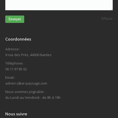
Effacer
Envoyer
Coordonnées
Adresse :
9 rue des Prés, 44000 Nantes
Téléphone :
06 11 97 85 02
Email :
adrien.c@ar-paysage.com
Nous sommes joignable :
du Lundi au Vendredi - de 8h à 19h
Nous suivre